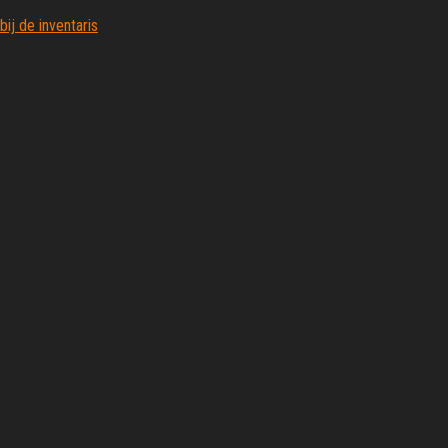
ij de inventaris