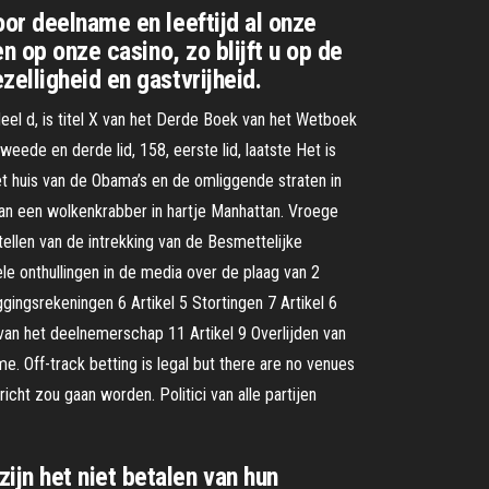
oor deelname en leeftijd al onze
n op onze casino, zo blijft u op de
elligheid en gastvrijheid.
eel d, is titel X van het Derde Boek van het Wetboek
eede en derde lid, 158, eerste lid, laatste Het is
et huis van de Obama’s en de omliggende straten in
van een wolkenkrabber in hartje Manhattan. Vroege
tellen van de intrekking van de Besmettelijke
le onthullingen in de media over de plaag van 2
gingsrekeningen 6 Artikel 5 Stortingen 7 Artikel 6
van het deelnemerschap 11 Artikel 9 Overlijden van
e. Off-track betting is legal but there are no venues
cht zou gaan worden. Politici van alle partijen
jn het niet betalen van hun