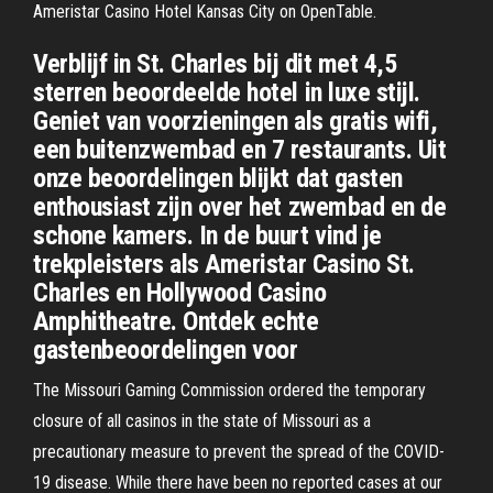
Ameristar Casino Hotel Kansas City on OpenTable.
Verblijf in St. Charles bij dit met 4,5
sterren beoordeelde hotel in luxe stijl.
Geniet van voorzieningen als gratis wifi,
een buitenzwembad en 7 restaurants. Uit
onze beoordelingen blijkt dat gasten
enthousiast zijn over het zwembad en de
schone kamers. In de buurt vind je
trekpleisters als Ameristar Casino St.
Charles en Hollywood Casino
Amphitheatre. Ontdek echte
gastenbeoordelingen voor
The Missouri Gaming Commission ordered the temporary
closure of all casinos in the state of Missouri as a
precautionary measure to prevent the spread of the COVID-
19 disease. While there have been no reported cases at our