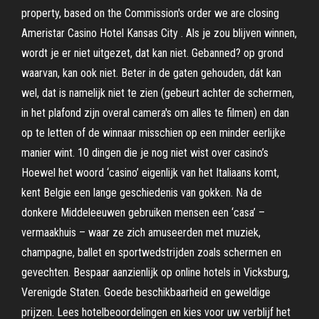
property, based on the Commission's order we are closing
Ameristar Casino Hotel Kansas City . Als je zou blijven winnen,
wordt je er niet uitgezet, dat kan niet. Gebanned? op grond
waarvan, kan ook niet. Beter in de gaten gehouden, dát kan
wel, dat is namelijk niet te zien (gebeurt achter de schermen,
in het plafond zijn overal camera's om alles te filmen) en dan
op te letten of de winnaar misschien op een minder eerlijke
manier wint. 10 dingen die je nog niet wist over casino’s
Hoewel het woord ‘casino’ eigenlijk van het Italiaans komt,
kent Belgie een lange geschiedenis van gokken. Na de
donkere Middeleeuwen gebruiken mensen een ‘casa’ –
vermaakhuis – waar ze zich amuseerden met muziek,
champagne, ballet en sportwedstrijden zoals schermen en
gevechten. Bespaar aanzienlijk op online hotels in Vicksburg,
Verenigde Staten. Goede beschikbaarheid en geweldige
prijzen. Lees hotelbeoordelingen en kies voor uw verblijf het